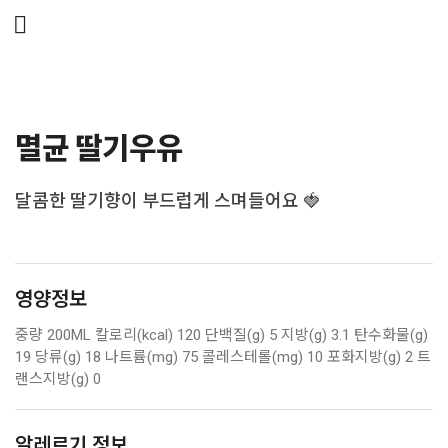
메뉴 건너뛰기
멸균 딸기우유
달콤한 딸기향이 부드럽게 스며들어요 🍓
영양정보
중량 200ML 칼로리(kcal) 120 단백질(g) 5 지방(g) 3.1 탄수화물(g)
19 당류(g) 18 나트륨(mg) 75 콜레스테롤(mg) 10 포화지방(g) 2 트
랜스지방(g) 0
알레르기 정보