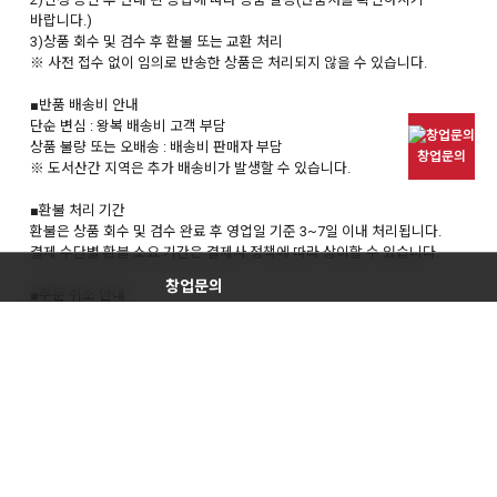
바랍니다.)
3)상품 회수 및 검수 후 환불 또는 교환 처리
※ 사전 접수 없이 임의로 반송한 상품은 처리되지 않을 수 있습니다.
■반품 배송비 안내
단순 변심 : 왕복 배송비 고객 부담
상품 불량 또는 오배송 : 배송비 판매자 부담
창업문의
※ 도서산간 지역은 추가 배송비가 발생할 수 있습니다.
■환불 처리 기간
환불은 상품 회수 및 검수 완료 후 영업일 기준 3~7일 이내 처리됩니다.
결제 수단별 환불 소요 기간은 결제사 정책에 따라 상이할 수 있습니다.
창업문의
■주문 취소 안내
070-4779-2593
상품 발송 전 : 전액 취소 및 환불 가능
상품 발송 후 : 반품 절차에 따라 처리되며 배송비가 발생할 수 있습니다.
■고객센터 안내
운영시간 : 평일 09:00 ~ 18:00 (주말·공휴일 휴무)
문의방법 :
<가맹운영팀>
상담 신청하기
070-8896-7878
070-8896-7879
개인정보처리방침에 동의합니다.