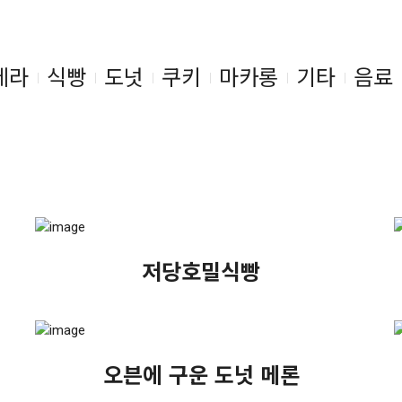
테라
식빵
도넛
쿠키
마카롱
기타
음료
저당호밀식빵
오븐에 구운 도넛 메론