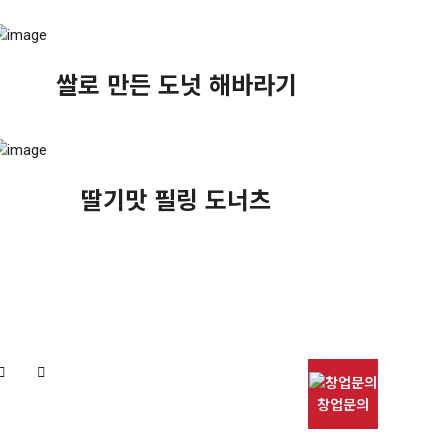
쌀로 만든 도넛 해바라기
딸기맛 필링 도너츠
창업문의