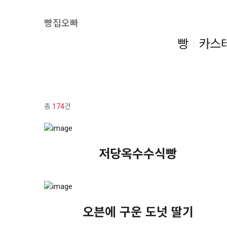
빵집오빠
빵
카스
총
174
건
저당옥수수식빵
오븐에 구운 도넛 딸기