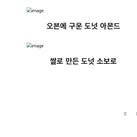
오븐에 구운 도넛 아몬드
쌀로 만든 도넛 소보로