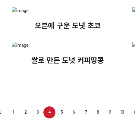
오븐에 구운 도넛 초코
쌀로 만든 도넛 커피땅콩
1
2
3
4
5
6
7
8
9
10