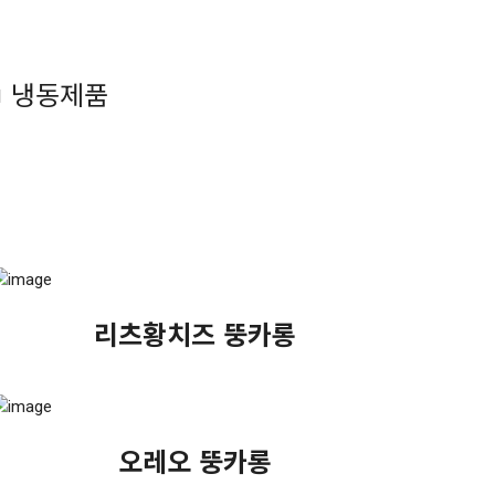
냉동제품
리츠황치즈 뚱카롱
오레오 뚱카롱