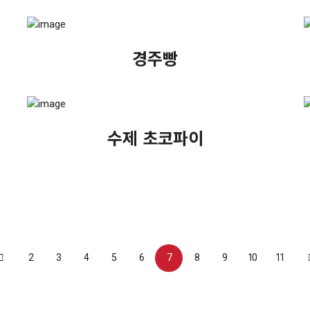
경주빵
수제 초코파이
2
3
4
5
6
7
8
9
10
11