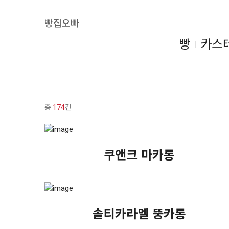
빵집오빠
빵
카스
총
174
건
쿠앤크 마카롱
솔티카라멜 뚱카롱