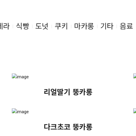
테라
식빵
도넛
쿠키
마카롱
기타
음료
리얼딸기 뚱카롱
다크초코 뚱카롱