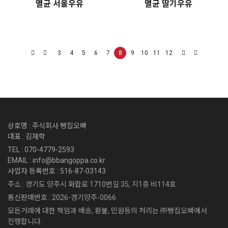
멸균 서울우유
멸균 딸기우유
3
4
5
6
7
8
9
10
11
12
상호명 : 주식회사 빵집오빠
대표 : 김재학
TEL : 070-4779-2593
EMAIL : info@bbangoppa.co.kr
사업자 등록번호 : 516-87-03143
주소 : 경기도 양주시 화합로 1710번길 35, 지1층 비114호
통신판매번호 : 2026-경기양주-0066
모든거래에 대한 책임과 배송, 환불, 민원등의 처리는 ㈜빵집오빠에서
진행합니다.