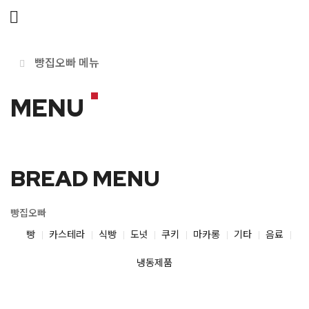
메뉴 건너뛰기
빵집오빠 메뉴
MENU
BREAD MENU
빵집오빠
빵
카스테라
식빵
도넛
쿠키
마카롱
기타
음료
냉동제품