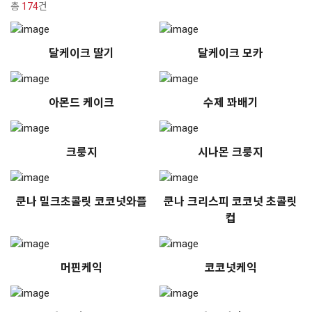
총
174
건
달케이크 딸기
달케이크 모카
아몬드 케이크
수제 꽈배기
크룽지
시나몬 크룽지
쿤나 밀크초콜릿 코코넛와플
쿤나 크리스피 코코넛 초콜릿
컵
머핀케익
코코넛케익